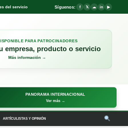
Síguenos:
s del servicio
f
𝕏
☁
in
▶
DISPONIBLE PARA PATROCINADORES
 empresa, producto o servicio
Más información →
PANORAMA INTERNACIONAL
Ver más →
ARTÍCULISTAS Y OPINIÓN