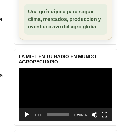
Una guía rápida para seguir
a
clima, mercados, producción y
eventos clave del agro global.
a
LA MIEL EN TU RADIO EN MUNDO
AGROPECUARIO
Reproductor
ra
de
vídeo
00:00
03:06:07