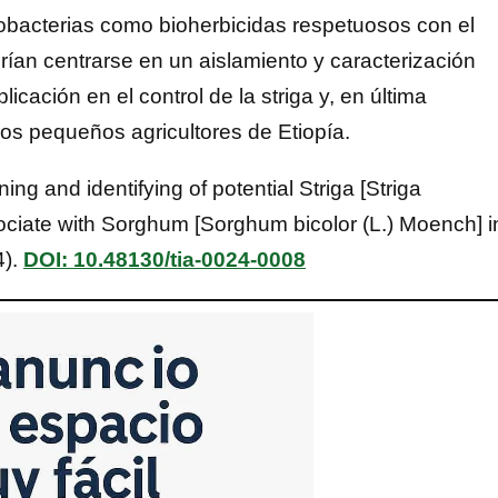
rizobacterias como bioherbicidas respetuosos con el
ían centrarse en un aislamiento y caracterización
cación en el control de la striga y, en última
 los pequeños agricultores de Etiopía.
ng and identifying of potential Striga [Striga
ociate with Sorghum [Sorghum bicolor (L.) Moench] i
4).
DOI: 10.48130/tia-0024-0008