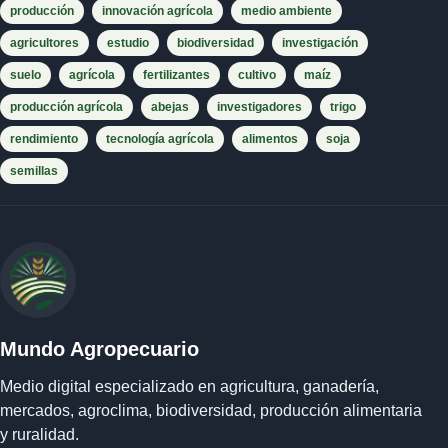
producción
innovación agrícola
medio ambiente
agricultores
estudio
biodiversidad
investigación
suelo
agrícola
fertilizantes
cultivo
maíz
producción agrícola
abejas
investigadores
trigo
rendimiento
tecnología agrícola
alimentos
soja
semillas
Mundo Agropecuario
Medio digital especializado en agricultura, ganadería,
mercados, agroclima, biodiversidad, producción alimentaria
y ruralidad.