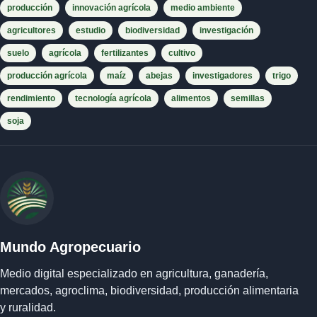
producción
innovación agrícola
medio ambiente
agricultores
estudio
biodiversidad
investigación
suelo
agrícola
fertilizantes
cultivo
producción agrícola
maíz
abejas
investigadores
trigo
rendimiento
tecnología agrícola
alimentos
semillas
soja
Mundo Agropecuario
Medio digital especializado en agricultura, ganadería,
mercados, agroclima, biodiversidad, producción alimentaria
y ruralidad.