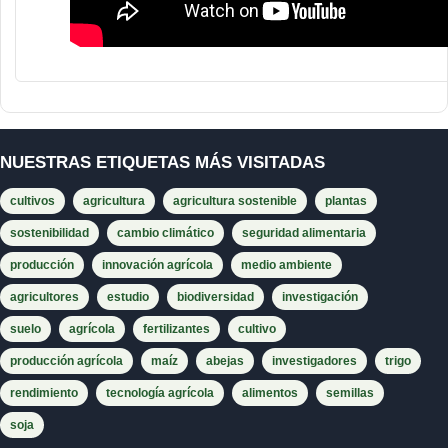
NUESTRAS ETIQUETAS MÁS VISITADAS
cultivos
agricultura
agricultura sostenible
plantas
sostenibilidad
cambio climático
seguridad alimentaria
producción
innovación agrícola
medio ambiente
agricultores
estudio
biodiversidad
investigación
suelo
agrícola
fertilizantes
cultivo
producción agrícola
maíz
abejas
investigadores
trigo
rendimiento
tecnología agrícola
alimentos
semillas
soja