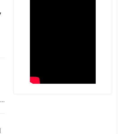
y
la…
l