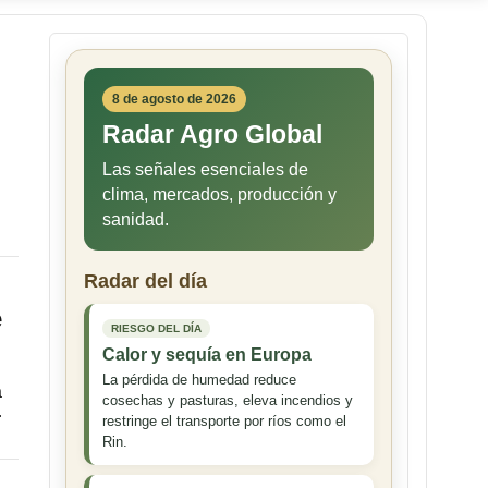
8 de agosto de 2026
Radar Agro Global
Las señales esenciales de
clima, mercados, producción y
sanidad.
Radar del día
é
RIESGO DEL DÍA
Calor y sequía en Europa
La pérdida de humedad reduce
a
cosechas y pasturas, eleva incendios y
…
restringe el transporte por ríos como el
Rin.