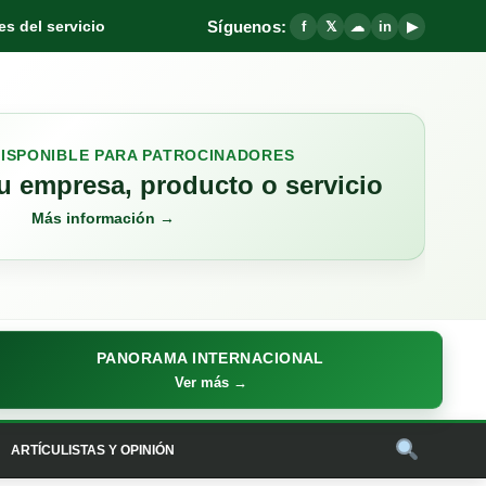
Síguenos:
s del servicio
f
𝕏
☁
in
▶
DISPONIBLE PARA PATROCINADORES
 empresa, producto o servicio
Más información →
PANORAMA INTERNACIONAL
Ver más →
ARTÍCULISTAS Y OPINIÓN