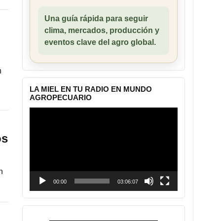
Una guía rápida para seguir
clima, mercados, producción y
eventos clave del agro global.
n
LA MIEL EN TU RADIO EN MUNDO
AGROPECUARIO
Reproductor
de
vídeo
os
n
00:00
03:06:07