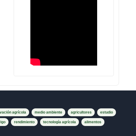
vación agrícola
medio ambiente
agricultores
estudio
rigo
rendimiento
tecnología agrícola
alimentos