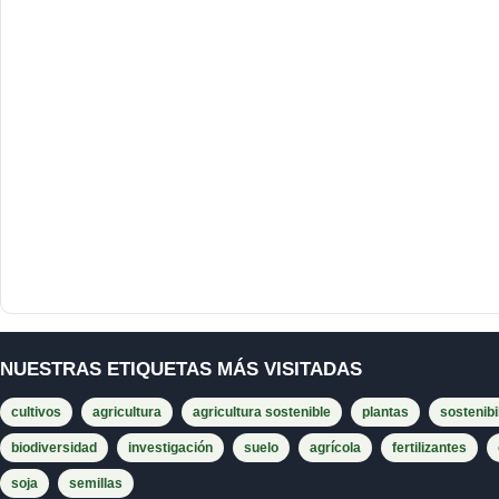
NUESTRAS ETIQUETAS MÁS VISITADAS
cultivos
agricultura
agricultura sostenible
plantas
sostenibi
biodiversidad
investigación
suelo
agrícola
fertilizantes
soja
semillas