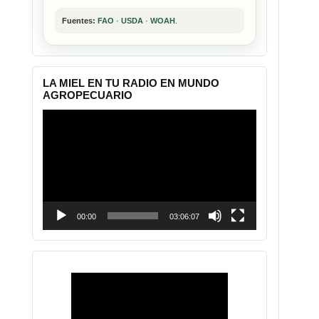
Fuentes:
FAO
·
USDA
·
WOAH
.
LA MIEL EN TU RADIO EN MUNDO
AGROPECUARIO
Reproductor
de
vídeo
00:00
03:06:07