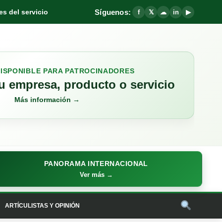
Síguenos:
s del servicio
f
𝕏
☁
in
▶
DISPONIBLE PARA PATROCINADORES
 empresa, producto o servicio
Más información →
PANORAMA INTERNACIONAL
Ver más →
ARTÍCULISTAS Y OPINIÓN