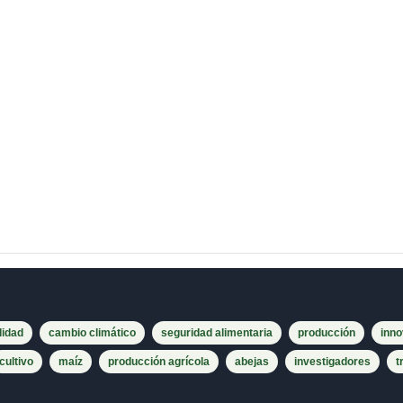
lidad
cambio climático
seguridad alimentaria
producción
inno
cultivo
maíz
producción agrícola
abejas
investigadores
t