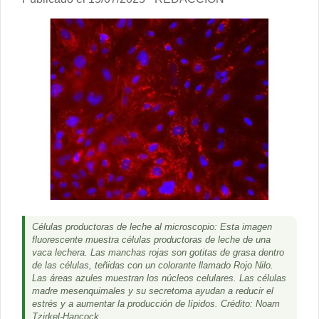
Células productoras de leche al microscopio: Esta imagen
fluorescente muestra células productoras de leche de una
vaca lechera. Las manchas rojas son gotitas de grasa dentro
de las células, teñidas con un colorante llamado Rojo Nilo.
Las áreas azules muestran los núcleos celulares. Las células
madre mesenquimales y su secretoma ayudan a reducir el
estrés y a aumentar la producción de lípidos. Crédito: Noam
Tzirkel-Hancock