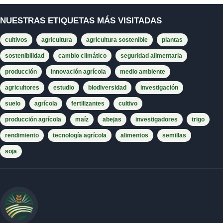
NUESTRAS ETIQUETAS MÁS VISITADAS
cultivos
agricultura
agricultura sostenible
plantas
sostenibilidad
cambio climático
seguridad alimentaria
producción
innovación agrícola
medio ambiente
agricultores
estudio
biodiversidad
investigación
suelo
agrícola
fertilizantes
cultivo
producción agrícola
maíz
abejas
investigadores
trigo
rendimiento
tecnología agrícola
alimentos
semillas
soja