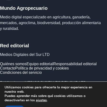
Mundo Agropecuario
Medio digital especializado en agricultura, ganadería,
mercados, agroclima, biodiversidad, producción alimentaria
y ruralidad.
Red editorial
Medios Digitales del Sur LTD
Quiénes somos
Equipo editorial
Responsabilidad editorial
Contacto
Política de privacidad y cookies
Condiciones del servicio
Publicado por MEDIOS DIGITALES DEL SUR LTD ·
Utilizamos cookies para ofrecerte la mejor experiencia en
Empresa registrada en Inglaterra y Gales.
nuestra web.
Puedes aprender más sobre qué cookies utilizamos o
desactivarlas en los
ajustes
.