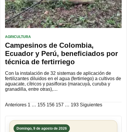
AGRICULTURA
Campesinos de Colombia,
Ecuador y Perú, beneficiados por
técnica de fertirriego
Con la instalación de 32 sistemas de aplicación de
fertilizantes diluidos en el agua (fertirriego) a cultivos de
aguacate, cítricos y pasifloras (maracuyá, curuba y
granadilla, entre otras),…
Paginación
Anteriores
1
…
155
156
157
…
193
Siguientes
de
entradas
Domingo, 9 de agosto de 2026