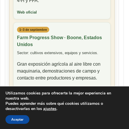
4-H y FFA.
Web oficial
1–3 de septiembre
Farm Progress Show · Boone, Estados
Unidos
Sector: cultivos extensivos, equipos y servicios.
Gran exposición agrícola al aire libre con
maquinaria, demostraciones de campo y
contacto entre productores y empresas.
Web oficial
Utilizamos cookies para ofrecerte la mejor experiencia en
nuestra web.
Puedes aprender más sobre qué cookies utilizamos o
Una guía rápida para seguir clima,
desactivarlas en los
ajustes
.
mercados, producción y eventos clave
Aceptar
del agro global.