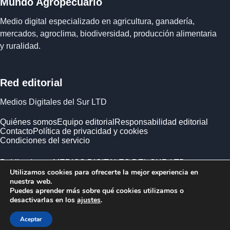
Mundo Agropecuario
Medio digital especializado en agricultura, ganadería,
mercados, agroclima, biodiversidad, producción alimentaria
y ruralidad.
Red editorial
Medios Digitales del Sur LTD
Quiénes somos
Equipo editorial
Responsabilidad editorial
Contacto
Política de privacidad y cookies
Condiciones del servicio
Publicado por MEDIOS DIGITALES DEL SUR LTD ·
Utilizamos cookies para ofrecerte la mejor experiencia en
Empresa registrada en Inglaterra y Gales.
nuestra web.
Puedes aprender más sobre qué cookies utilizamos o
desactivarlas en los
ajustes
.
Aceptar
© 2026 Mundo Agropecuario