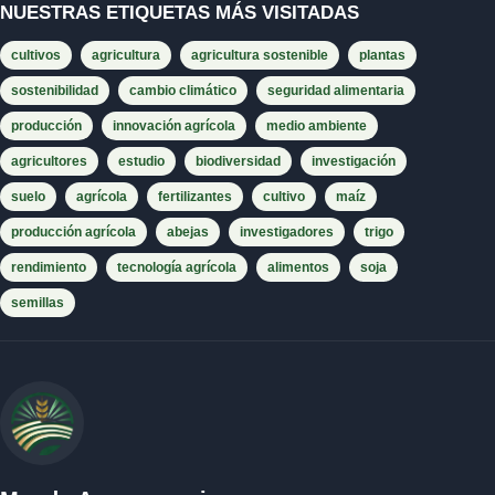
NUESTRAS ETIQUETAS MÁS VISITADAS
cultivos
agricultura
agricultura sostenible
plantas
sostenibilidad
cambio climático
seguridad alimentaria
producción
innovación agrícola
medio ambiente
agricultores
estudio
biodiversidad
investigación
suelo
agrícola
fertilizantes
cultivo
maíz
producción agrícola
abejas
investigadores
trigo
rendimiento
tecnología agrícola
alimentos
soja
semillas