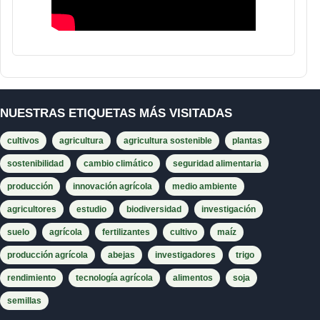
NUESTRAS ETIQUETAS MÁS VISITADAS
cultivos
agricultura
agricultura sostenible
plantas
sostenibilidad
cambio climático
seguridad alimentaria
producción
innovación agrícola
medio ambiente
agricultores
estudio
biodiversidad
investigación
suelo
agrícola
fertilizantes
cultivo
maíz
producción agrícola
abejas
investigadores
trigo
rendimiento
tecnología agrícola
alimentos
soja
semillas