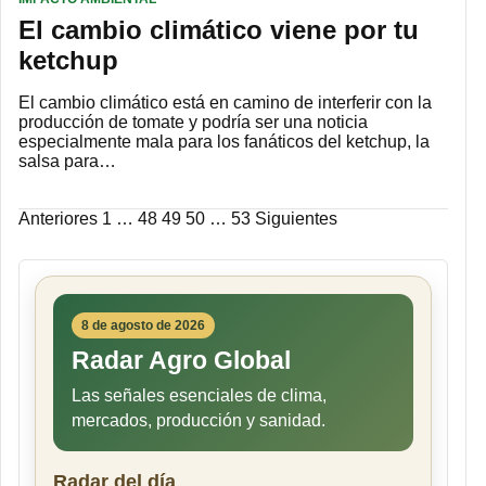
El cambio climático viene por tu
ketchup
El cambio climático está en camino de interferir con la
producción de tomate y podría ser una noticia
especialmente mala para los fanáticos del ketchup, la
salsa para…
Paginación
Anteriores
1
…
48
49
50
…
53
Siguientes
de
entradas
8 de agosto de 2026
Radar Agro Global
Las señales esenciales de clima,
mercados, producción y sanidad.
Radar del día