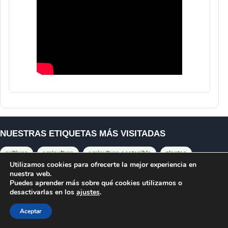
NUESTRAS ETIQUETAS MÁS VISITADAS
cultivos
agricultura
agricultura sostenible
plantas
Utilizamos cookies para ofrecerte la mejor experiencia en
sostenibilidad
cambio climático
seguridad alimentaria
nuestra web.
Puedes aprender más sobre qué cookies utilizamos o
producción
innovación agrícola
medio ambiente
desactivarlas en los
ajustes
.
agricultores
estudio
biodiversidad
investigación
Aceptar
suelo
agrícola
fertilizantes
cultivo