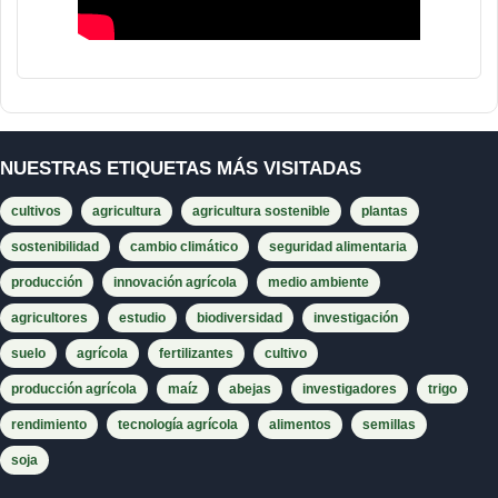
NUESTRAS ETIQUETAS MÁS VISITADAS
cultivos
agricultura
agricultura sostenible
plantas
sostenibilidad
cambio climático
seguridad alimentaria
producción
innovación agrícola
medio ambiente
agricultores
estudio
biodiversidad
investigación
suelo
agrícola
fertilizantes
cultivo
producción agrícola
maíz
abejas
investigadores
trigo
rendimiento
tecnología agrícola
alimentos
semillas
soja