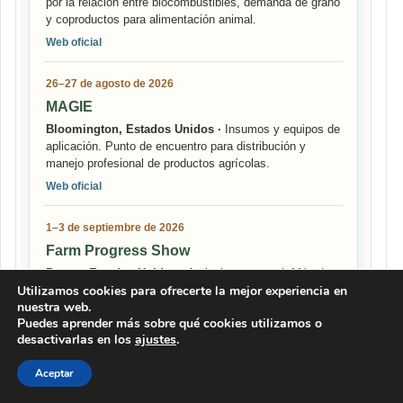
por la relación entre biocombustibles, demanda de grano
y coproductos para alimentación animal.
Web oficial
26–27 de agosto de 2026
MAGIE
Bloomington, Estados Unidos ·
Insumos y equipos de
aplicación. Punto de encuentro para distribución y
manejo profesional de productos agrícolas.
Web oficial
1–3 de septiembre de 2026
Farm Progress Show
Boone, Estados Unidos ·
Agricultura general. Más de
Utilizamos cookies para ofrecerte la mejor experiencia en
600 expositores, maquinaria, manejo de cultivos y
nuestra web.
demostraciones de campo.
Puedes aprender más sobre qué cookies utilizamos o
Web oficial
desactivarlas en los
ajustes
.
Aceptar
Una guía rápida para seguir clima, mercados,
producción y eventos clave del agro global.