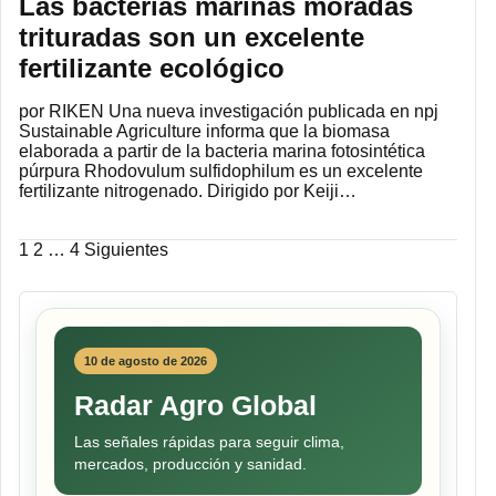
Las bacterias marinas moradas
trituradas son un excelente
fertilizante ecológico
por RIKEN Una nueva investigación publicada en npj
Sustainable Agriculture informa que la biomasa
elaborada a partir de la bacteria marina fotosintética
púrpura Rhodovulum sulfidophilum es un excelente
fertilizante nitrogenado. Dirigido por Keiji…
Paginación
1
2
…
4
Siguientes
de
entradas
10 de agosto de 2026
Radar Agro Global
Las señales rápidas para seguir clima,
mercados, producción y sanidad.