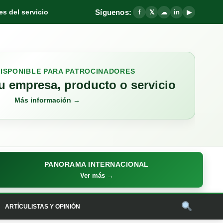
Síguenos:
s del servicio
f
𝕏
☁
in
▶
DISPONIBLE PARA PATROCINADORES
 empresa, producto o servicio
Más información →
PANORAMA INTERNACIONAL
Ver más →
ARTÍCULISTAS Y OPINIÓN