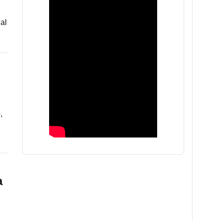
al
,
a