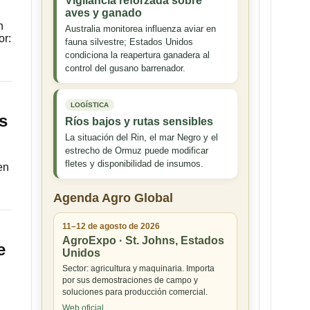
Vigilancia reforzada sobre
aves y ganado
n
Australia monitorea influenza aviar en
or:
fauna silvestre; Estados Unidos
condiciona la reapertura ganadera al
control del gusano barrenador.
LOGÍSTICA
s
Ríos bajos y rutas sensibles
La situación del Rin, el mar Negro y el
estrecho de Ormuz puede modificar
fletes y disponibilidad de insumos.
en
Agenda Agro Global
11–12 de agosto de 2026
AgroExpo · St. Johns, Estados
e
Unidos
Sector: agricultura y maquinaria. Importa
por sus demostraciones de campo y
soluciones para producción comercial.
Web oficial