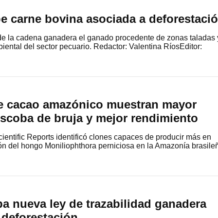
e carne bovina asociada a deforestaci
de la cadena ganadera el ganado procedente de zonas taladas 
biental del sector pecuario. Redactor: Valentina RíosEditor:
de cacao amazónico muestran mayor
 escoba de bruja y mejor rendimiento
ientific Reports identificó clones capaces de producir más en
ón del hongo Moniliophthora perniciosa en la Amazonía brasile
a nueva ley de trazabilidad ganadera
a deforestación