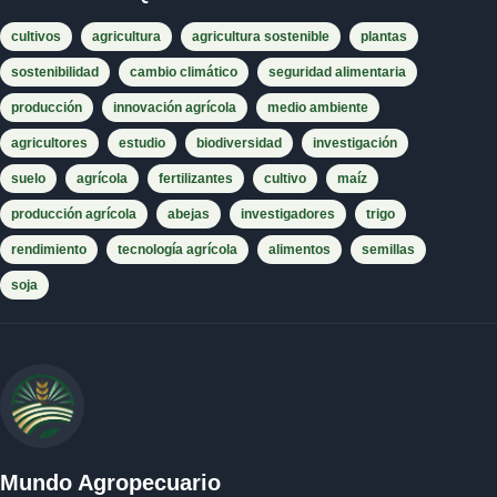
cultivos
agricultura
agricultura sostenible
plantas
sostenibilidad
cambio climático
seguridad alimentaria
producción
innovación agrícola
medio ambiente
agricultores
estudio
biodiversidad
investigación
suelo
agrícola
fertilizantes
cultivo
maíz
producción agrícola
abejas
investigadores
trigo
rendimiento
tecnología agrícola
alimentos
semillas
soja
Mundo Agropecuario