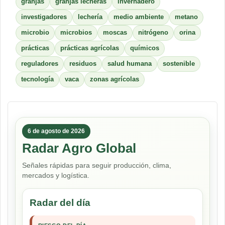
granjas
granjas lecheras
invernadero
investigadores
lechería
medio ambiente
metano
microbio
microbios
moscas
nitrógeno
orina
prácticas
prácticas agrícolas
químicos
reguladores
residuos
salud humana
sostenible
tecnología
vaca
zonas agrícolas
6 de agosto de 2026
Radar Agro Global
Señales rápidas para seguir producción, clima,
mercados y logística.
Radar del día