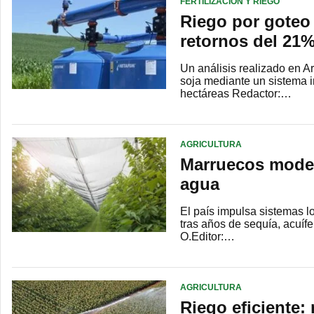
FERTILIZACIÓN Y RIEGO
Riego por goteo 
retornos del 21
Un análisis realizado en A
soja mediante un sistema i
hectáreas Redactor:…
AGRICULTURA
Marruecos moder
agua
El país impulsa sistemas lo
tras años de sequía, acuíf
O.Editor:…
AGRICULTURA
Riego eficiente: