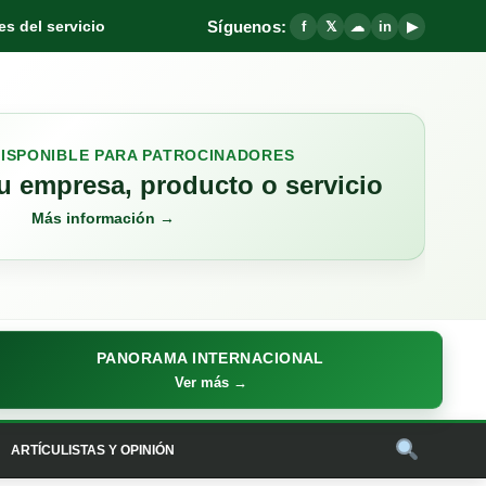
Síguenos:
s del servicio
f
𝕏
☁
in
▶
DISPONIBLE PARA PATROCINADORES
 empresa, producto o servicio
Más información →
PANORAMA INTERNACIONAL
Ver más →
ARTÍCULISTAS Y OPINIÓN