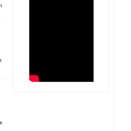
n
a
de