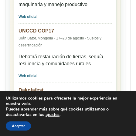
maquinaria y manejo productivo.
Web oficial
UNCCD COP17
Ulán Bator, Mongolia · 17–28 de agosto · Suelos y
desertificación
Debatirá restauración de tierras, sequía,
resiliencia y comunidades rurales.
Web oficial
Dakotafest
Utilizamos cookies para ofrecerte la mejor experiencia en
Mitchell, Estados Unidos · 18–20 de agosto · Agricultura
nuestra web.
y ganadería
Puedes aprender más sobre qué cookies utilizamos o
desactivarlas en los
ajustes
.
Feria de maquinaria, insumos, producción
y negocios rurales.
Aceptar
Web oficial