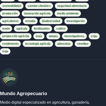
sostenibilidad
cambio climático
seguridad alimentaria
producción
innovación agrícola
medio ambiente
agricultores
estudio
biodiversidad
investigación
suelo
agrícola
fertilizantes
cultivo
producción agrícola
maíz
abejas
investigadores
trigo
rendimiento
tecnología agrícola
alimentos
semillas
soja
Mundo Agropecuario
Medio digital especializado en agricultura, ganadería,