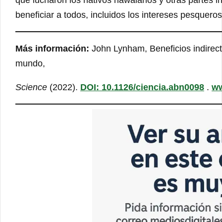
beneficiar a todos, incluidos los intereses pesqueros
Más información:
John Lynham, Beneficios indirec
mundo,
Science
(2022).
DOI: 10.1126/ciencia.abn0098
.
ww