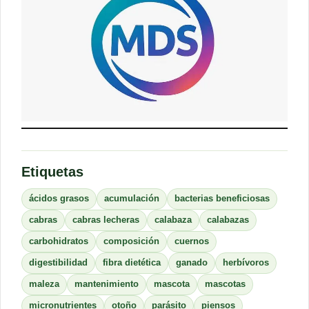
Etiquetas
ácidos grasos
acumulación
bacterias beneficiosas
cabras
cabras lecheras
calabaza
calabazas
carbohidratos
composición
cuernos
digestibilidad
fibra dietética
ganado
herbívoros
maleza
mantenimiento
mascota
mascotas
micronutrientes
otoño
parásito
piensos