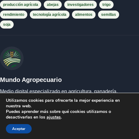
producción agrícola
abejas
investigadores
trigo
rendimiento
tecnología agrícola
alimentos
semillas
soja
Mundo Agropecuario
Medio digital especializado en agricultura, ganadería,
mercados, agroclima, biodiversidad, producción alimentaria
Utilizamos cookies para ofrecerte la mejor experiencia en
nuestra web.
y ruralidad.
Puedes aprender más sobre qué cookies utilizamos o
desactivarlas en los
ajustes
.
Red editorial
Aceptar