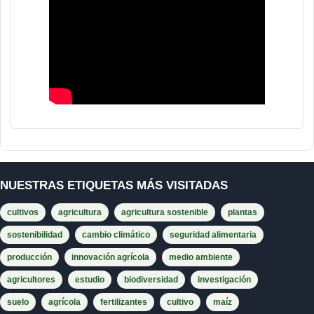
NUESTRAS ETIQUETAS MÁS VISITADAS
cultivos
agricultura
agricultura sostenible
plantas
sostenibilidad
cambio climático
seguridad alimentaria
producción
innovación agrícola
medio ambiente
agricultores
estudio
biodiversidad
investigación
suelo
agrícola
fertilizantes
cultivo
maíz