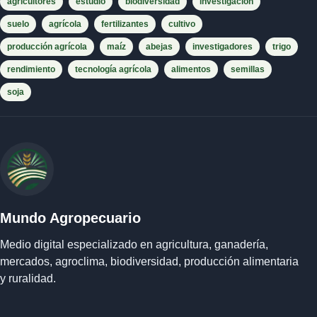
agricultores
estudio
biodiversidad
investigación
suelo
agrícola
fertilizantes
cultivo
producción agrícola
maíz
abejas
investigadores
trigo
rendimiento
tecnología agrícola
alimentos
semillas
soja
Mundo Agropecuario
Medio digital especializado en agricultura, ganadería,
mercados, agroclima, biodiversidad, producción alimentaria
y ruralidad.