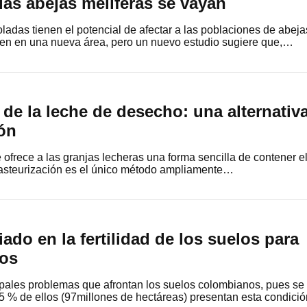
as abejas melíferas se vayan
oladas tienen el potencial de afectar a las poblaciones de abeja
cen en una nueva área, pero un nuevo estudio sugiere que,…
 de la leche de desecho: una alternativ
ión
e ofrece a las granjas lecheras una forma sencilla de contener e
 pasteurización es el único método ampliamente…
iado en la fertilidad de los suelos para
tos
ipales problemas que afrontan los suelos colombianos, pues se
5 % de ellos (97millones de hectáreas) presentan esta condició