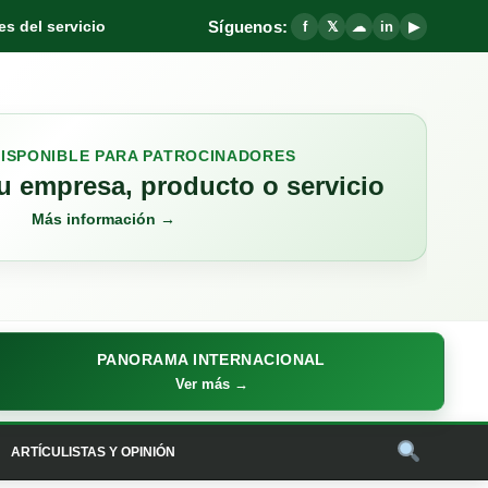
Síguenos:
s del servicio
f
𝕏
☁
in
▶
DISPONIBLE PARA PATROCINADORES
 empresa, producto o servicio
Más información →
PANORAMA INTERNACIONAL
Ver más →
ARTÍCULISTAS Y OPINIÓN