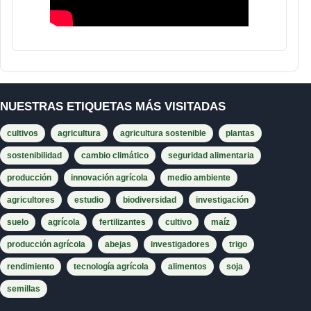
NUESTRAS ETIQUETAS MÁS VISITADAS
cultivos
agricultura
agricultura sostenible
plantas
sostenibilidad
cambio climático
seguridad alimentaria
producción
innovación agrícola
medio ambiente
agricultores
estudio
biodiversidad
investigación
suelo
agrícola
fertilizantes
cultivo
maíz
producción agrícola
abejas
investigadores
trigo
rendimiento
tecnología agrícola
alimentos
soja
semillas