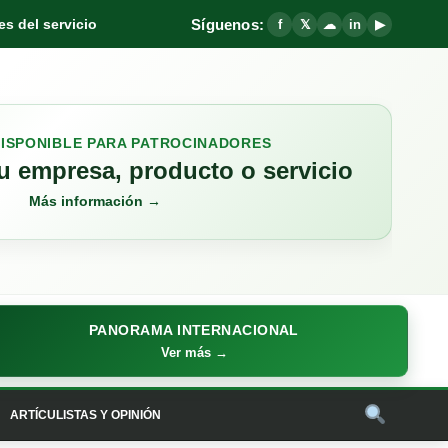
Síguenos:
s del servicio
f
𝕏
☁
in
▶
DISPONIBLE PARA PATROCINADORES
 empresa, producto o servicio
Más información →
PANORAMA INTERNACIONAL
Ver más →
ARTÍCULISTAS Y OPINIÓN