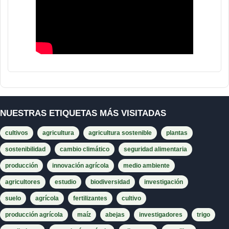
NUESTRAS ETIQUETAS MÁS VISITADAS
cultivos
agricultura
agricultura sostenible
plantas
sostenibilidad
cambio climático
seguridad alimentaria
producción
innovación agrícola
medio ambiente
agricultores
estudio
biodiversidad
investigación
suelo
agrícola
fertilizantes
cultivo
producción agrícola
maíz
abejas
investigadores
trigo