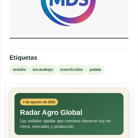
Etiquetas
eneldo
escarabajo
insecticidas
patata
7 de agosto de 2026
Radar Agro Global
Las señales rápidas que conviene observar hoy en
clima, mercados y producción.