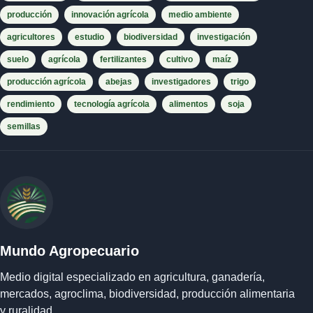
producción
innovación agrícola
medio ambiente
agricultores
estudio
biodiversidad
investigación
suelo
agrícola
fertilizantes
cultivo
maíz
producción agrícola
abejas
investigadores
trigo
rendimiento
tecnología agrícola
alimentos
soja
semillas
Mundo Agropecuario
Medio digital especializado en agricultura, ganadería,
mercados, agroclima, biodiversidad, producción alimentaria
y ruralidad.