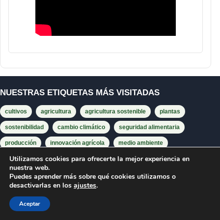
NUESTRAS ETIQUETAS MÁS VISITADAS
cultivos
agricultura
agricultura sostenible
plantas
sostenibilidad
cambio climático
seguridad alimentaria
producción
innovación agrícola
medio ambiente
Utilizamos cookies para ofrecerte la mejor experiencia en
agricultores
estudio
biodiversidad
investigación
nuestra web.
suelo
agrícola
fertilizantes
cultivo
Puedes aprender más sobre qué cookies utilizamos o
desactivarlas en los
ajustes
.
producción agrícola
maíz
abejas
investigadores
trigo
Aceptar
rendimiento
tecnología agrícola
alimentos
semillas