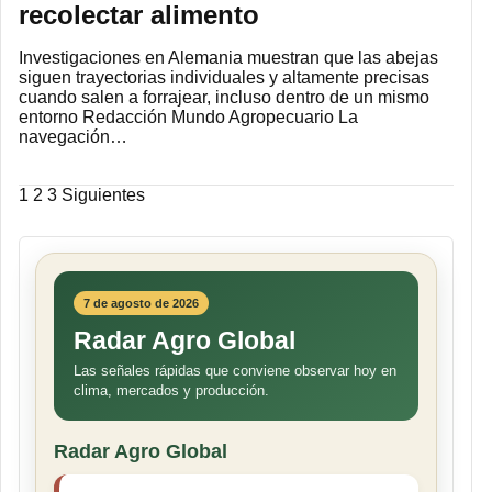
recolectar alimento
Investigaciones en Alemania muestran que las abejas
siguen trayectorias individuales y altamente precisas
cuando salen a forrajear, incluso dentro de un mismo
entorno Redacción Mundo Agropecuario La
navegación…
Paginación
1
2
3
Siguientes
de
entradas
7 de agosto de 2026
Radar Agro Global
Las señales rápidas que conviene observar hoy en
clima, mercados y producción.
Radar Agro Global