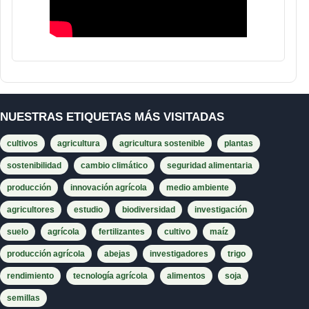
NUESTRAS ETIQUETAS MÁS VISITADAS
cultivos
agricultura
agricultura sostenible
plantas
sostenibilidad
cambio climático
seguridad alimentaria
producción
innovación agrícola
medio ambiente
agricultores
estudio
biodiversidad
investigación
suelo
agrícola
fertilizantes
cultivo
maíz
producción agrícola
abejas
investigadores
trigo
rendimiento
tecnología agrícola
alimentos
soja
semillas