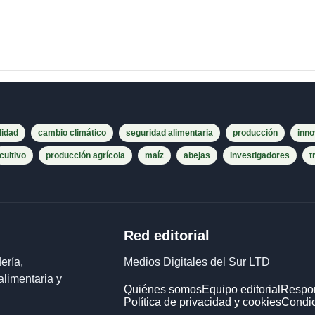
lidad
cambio climático
seguridad alimentaria
producción
inno
cultivo
producción agrícola
maíz
abejas
investigadores
t
Red editorial
ería,
Medios Digitales del Sur LTD
alimentaria y
Quiénes somos
Equipo editorial
Respon
Política de privacidad y cookies
Condic