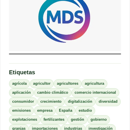
Etiquetas
agrícola
agricultor
agricultores
agricultura
aplicación
cambio climático
comercio internacional
consumidor
crecimiento
digitalización
diversidad
emisiones
empresa
España
estudio
explotaciones
fertilizantes
gestión
gobierno
granjas
importaciones
industrias
investigación