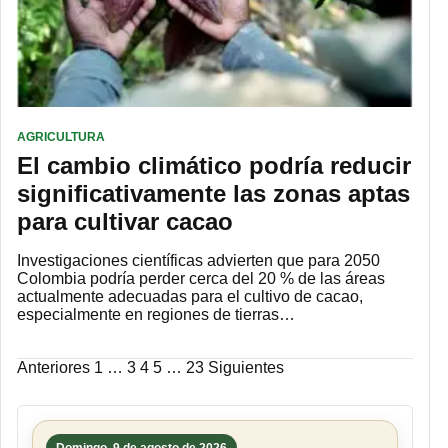
AGRICULTURA
El cambio climático podría reducir
significativamente las zonas aptas
para cultivar cacao
Investigaciones científicas advierten que para 2050
Colombia podría perder cerca del 20 % de las áreas
actualmente adecuadas para el cultivo de cacao,
especialmente en regiones de tierras…
Paginación
Anteriores
1
…
3
4
5
…
23
Siguientes
de
entradas
Domingo, 9 de agosto de 2026