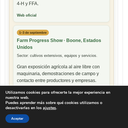
4-H y FFA.
Web oficial
1–3 de septiembre
Farm Progress Show · Boone, Estados
Unidos
Sector: cultivos extensivos, equipos y servicios.
Gran exposición agrícola al aire libre con
maquinaria, demostraciones de campo y
contacto entre productores y empresas.
Utilizamos cookies para ofrecerte la mejor experiencia en
Web oficial
nuestra web.
Puedes aprender más sobre qué cookies utilizamos o
desactivarlas en los
ajustes
.
Una guía rápida para seguir clima,
mercados, producción y eventos clave
Aceptar
del agro global.