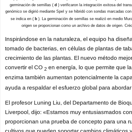
germinación de semillas (
d
) verificaron la integración exitosa del tr
genómico se digirió mediante SpeI y se hibridó con sondas marcadas con d
se indica en (
b
). La germinación de semillas se realizó en medio Mu
origen se proporcionan como un archivo de datos de origen. Cré
Inspirándose en la naturaleza, el equipo ha diseñ
tomado de bacterias, en células de plantas de taba
crecimiento de las plantas. El nuevo método mejor
convertir el CO
en energía, lo que permite que l
2
enzima también aumentan potencialmente la capa
ayuda a respaldar el esfuerzo global para abordar
El profesor Luning Liu, del Departamento de Bioq
Liverpool, dijo: «Estamos muy entusiasmados con
proporcionan una prueba de concepto para una rut
cultivos que pueden soportar cambios climáticos y