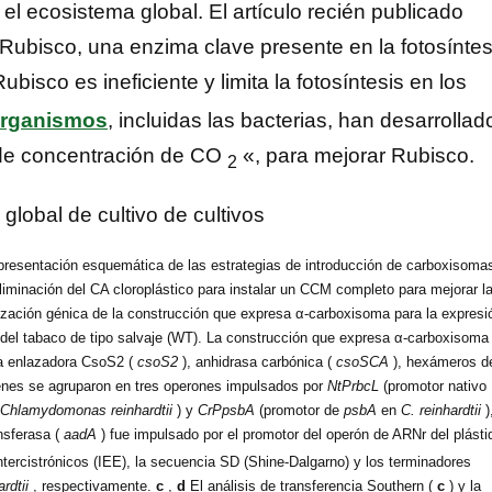
 el ecosistema global. El artículo recién publicado
 Rubisco, una enzima clave presente en la fotosíntes
bisco es ineficiente y limita la fotosíntesis en los
organismos
, incluidas las bacterias, han desarrollad
de concentración de CO
«, para mejorar Rubisco.
2
resentación esquemática de las estrategias de introducción de carboxisoma
eliminación del CA cloroplástico para instalar un CCM completo para mejorar l
zación génica de la construcción que expresa α-carboxisoma para la expresi
 del tabaco de tipo salvaje (WT). La construcción que expresa α-carboxisoma
na enlazadora CsoS2 (
csoS2
), anhidrasa carbónica (
csoSCA
), hexámeros d
nes se agruparon en tres operones impulsados ​​por
NtPrbcL
(promotor nativo
Chlamydomonas reinhardtii
) y
CrPpsbA
(promotor de
psbA
en
C. reinhardtii
)
nsferasa (
aadA
) fue impulsado por el promotor del operón de ARNr del plásti
ercistrónicos (IEE), la secuencia SD (Shine-Dalgarno) y los terminadores
rdtii
, respectivamente.
c
,
d
El análisis de transferencia Southern (
c
) y la