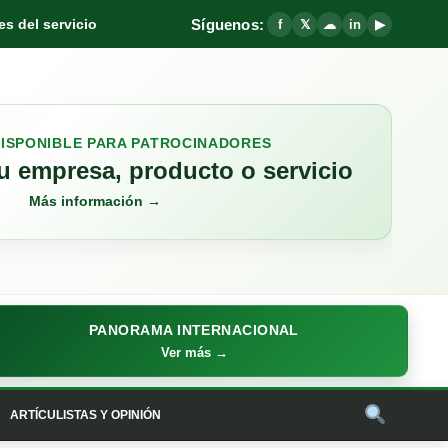
Síguenos:
s del servicio
f
𝕏
☁
in
▶
DISPONIBLE PARA PATROCINADORES
 empresa, producto o servicio
Más información →
PANORAMA INTERNACIONAL
Ver más →
ARTÍCULISTAS Y OPINIÓN