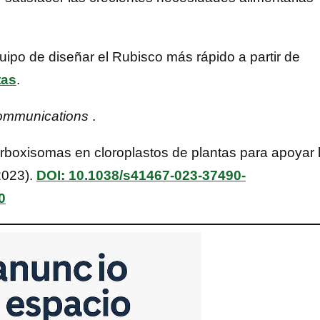
quipo de diseñar el Rubisco más rápido a partir de
tas
.
ommunications
.
arboxisomas en cloroplastos de plantas para apoyar 
2023).
DOI: 10.1038/s41467-023-37490-
0