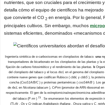
nutrientes, que son cruciales para el crecimiento y
detalla cómo el equipo de científicos ha mejorado
que convierte el CO
en energía. Por lo general, Ru
2
principales cultivos. Sin embargo, muchos
micro
sistemas eficientes, denominados «mecanismos 
Ingeniería sintética de α-carboxisomas en cloroplastos de tabaco.
una
rep
transportadores de bicarbonato en los cloroplastos de las plantas y la 
fijación de carbono fotosintético y el rendimiento de las plantas.
b
Organi
del cloroplasto del tabaco y el locus
rbcL
en el genoma del cloroplasto
contiene nueve genes que codifican Rubisco (
cbbL
y
cbbS
), la proteí
concha (
CsoS1A/B/C
) y proteínas pentaméricas (
csoS4A/B
). Los ge
de
rbcL
en
Nicotiana tabacum
),
CrPrrn
(promotor de ARN ribosomal en
respectivamente. El gen de la estreptomicina/espectinomicina adenililtra
73
del tabaco (P
rrn
)
. Se enumeraron los elementos de expresión int
(T).
At
,
Os
y
Cr
indican
Arabidopsis thaliana
,
Oryza sativa
y
C. reinha