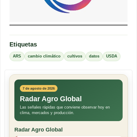
Etiquetas
ARS
cambio climático
cultivos
datos
USDA
7 de agosto de 2026
Radar Agro Global
Las señales rápidas que conviene observar hoy en
clima, mercados y producción.
Radar Agro Global