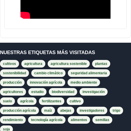
NUESTRAS ETIQUETAS MÁS VISITADAS
cultivos
agricultura
agricultura sostenible
plantas
sostenibilidad
cambio climático
seguridad alimentaria
producción
innovación agrícola
medio ambiente
agricultores
estudio
biodiversidad
investigación
suelo
agrícola
fertilizantes
cultivo
producción agrícola
maíz
abejas
investigadores
trigo
rendimiento
tecnología agrícola
alimentos
semillas
soja