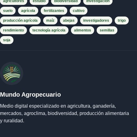
agricultores
estudio
biodiversidad
investigación
suelo
agrícola
fertilizantes
cultivo
producción agrícola
maíz
abejas
investigadores
trigo
rendimiento
tecnología agrícola
alimentos
semillas
soja
Mundo Agropecuario
Medio digital especializado en agricultura, ganadería,
mercados, agroclima, biodiversidad, producción alimentaria
y ruralidad.