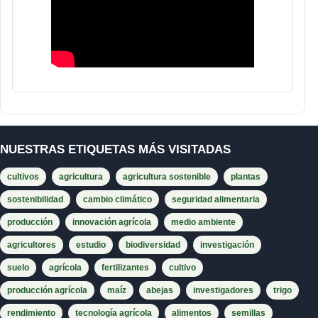
NUESTRAS ETIQUETAS MÁS VISITADAS
cultivos
agricultura
agricultura sostenible
plantas
sostenibilidad
cambio climático
seguridad alimentaria
producción
innovación agrícola
medio ambiente
agricultores
estudio
biodiversidad
investigación
suelo
agrícola
fertilizantes
cultivo
producción agrícola
maíz
abejas
investigadores
trigo
rendimiento
tecnología agrícola
alimentos
semillas