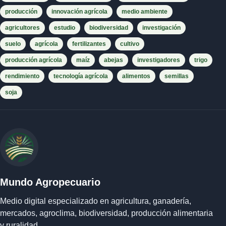
producción
innovación agrícola
medio ambiente
agricultores
estudio
biodiversidad
investigación
suelo
agrícola
fertilizantes
cultivo
producción agrícola
maíz
abejas
investigadores
trigo
rendimiento
tecnología agrícola
alimentos
semillas
soja
Mundo Agropecuario
Medio digital especializado en agricultura, ganadería,
mercados, agroclima, biodiversidad, producción alimentaria
y ruralidad.