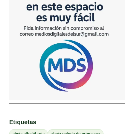
Etiquetas
abeja albañil roja
abeja peluda de primavera