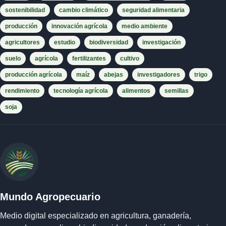
sostenibilidad
cambio climático
seguridad alimentaria
producción
innovación agrícola
medio ambiente
agricultores
estudio
biodiversidad
investigación
suelo
agrícola
fertilizantes
cultivo
producción agrícola
maíz
abejas
investigadores
trigo
rendimiento
tecnología agrícola
alimentos
semillas
soja
Mundo Agropecuario
Medio digital especializado en agricultura, ganadería,