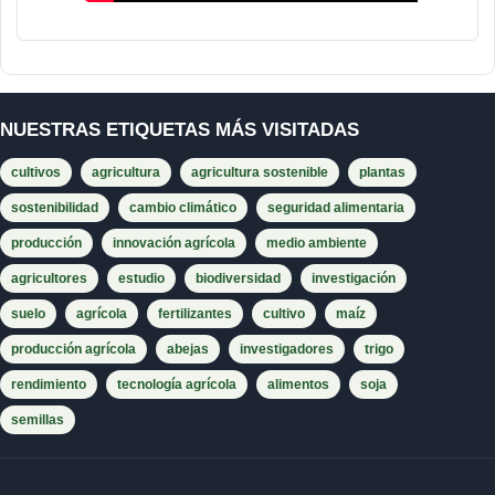
NUESTRAS ETIQUETAS MÁS VISITADAS
cultivos
agricultura
agricultura sostenible
plantas
sostenibilidad
cambio climático
seguridad alimentaria
producción
innovación agrícola
medio ambiente
agricultores
estudio
biodiversidad
investigación
suelo
agrícola
fertilizantes
cultivo
maíz
producción agrícola
abejas
investigadores
trigo
rendimiento
tecnología agrícola
alimentos
soja
semillas