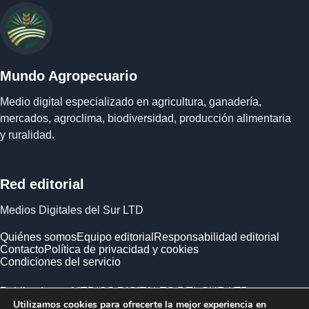
Mundo Agropecuario
Medio digital especializado en agricultura, ganadería,
mercados, agroclima, biodiversidad, producción alimentaria
y ruralidad.
Red editorial
Medios Digitales del Sur LTD
Quiénes somos
Equipo editorial
Responsabilidad editorial
Contacto
Política de privacidad y cookies
Condiciones del servicio
Publicado por MEDIOS DIGITALES DEL SUR LTD ·
Utilizamos cookies para ofrecerte la mejor experiencia en
Empresa registrada en Inglaterra y Gales.