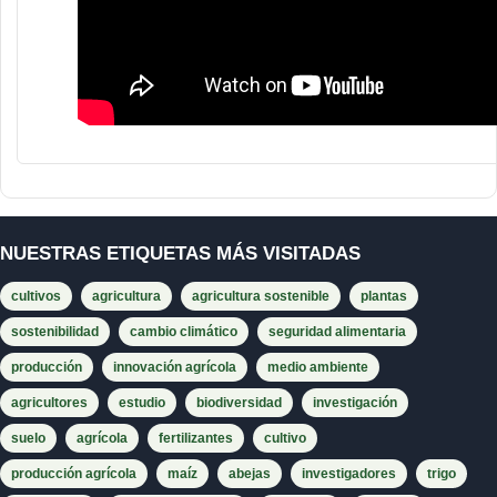
NUESTRAS ETIQUETAS MÁS VISITADAS
cultivos
agricultura
agricultura sostenible
plantas
sostenibilidad
cambio climático
seguridad alimentaria
producción
innovación agrícola
medio ambiente
agricultores
estudio
biodiversidad
investigación
suelo
agrícola
fertilizantes
cultivo
producción agrícola
maíz
abejas
investigadores
trigo