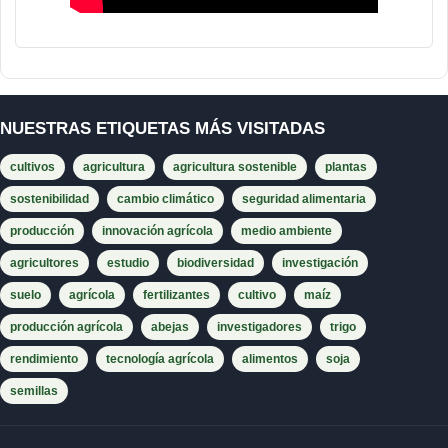
NUESTRAS ETIQUETAS MÁS VISITADAS
cultivos
agricultura
agricultura sostenible
plantas
sostenibilidad
cambio climático
seguridad alimentaria
producción
innovación agrícola
medio ambiente
agricultores
estudio
biodiversidad
investigación
suelo
agrícola
fertilizantes
cultivo
maíz
producción agrícola
abejas
investigadores
trigo
rendimiento
tecnología agrícola
alimentos
soja
semillas