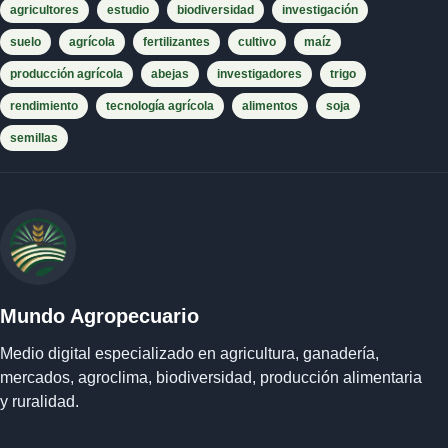
agricultores
estudio
biodiversidad
investigación
suelo
agrícola
fertilizantes
cultivo
maíz
producción agrícola
abejas
investigadores
trigo
rendimiento
tecnología agrícola
alimentos
soja
semillas
Mundo Agropecuario
Medio digital especializado en agricultura, ganadería,
mercados, agroclima, biodiversidad, producción alimentaria
y ruralidad.