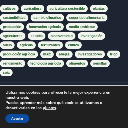
cultivos
agricultura
agricultura sostenible
plantas
sostenibilidad
cambio climático
seguridad alimentaria
producción
innovación agrícola
medio ambiente
agricultores
estudio
biodiversidad
investigación
suelo
agrícola
fertilizantes
cultivo
producción agrícola
maíz
abejas
investigadores
trigo
rendimiento
tecnología agrícola
alimentos
semillas
soja
Utilizamos cookies para ofrecerte la mejor experiencia en
nuestra web.
Puedes aprender más sobre qué cookies utilizamos o
desactivarlas en los
ajustes
.
Aceptar
Mundo Agropecuario