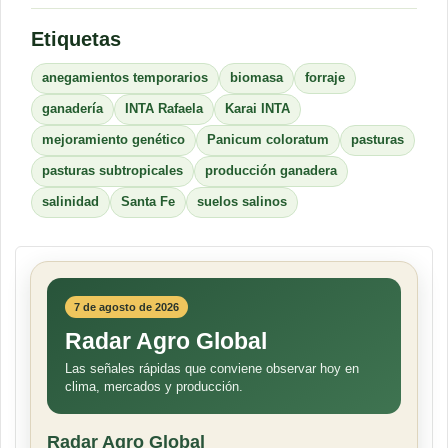
Etiquetas
anegamientos temporarios
biomasa
forraje
ganadería
INTA Rafaela
Karai INTA
mejoramiento genético
Panicum coloratum
pasturas
pasturas subtropicales
producción ganadera
salinidad
Santa Fe
suelos salinos
7 de agosto de 2026
Radar Agro Global
Las señales rápidas que conviene observar hoy en
clima, mercados y producción.
Radar Agro Global