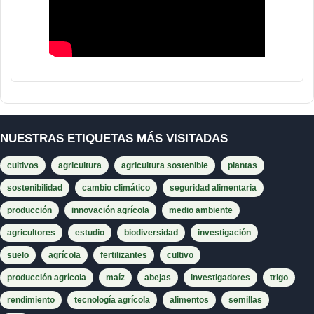
NUESTRAS ETIQUETAS MÁS VISITADAS
cultivos
agricultura
agricultura sostenible
plantas
sostenibilidad
cambio climático
seguridad alimentaria
producción
innovación agrícola
medio ambiente
agricultores
estudio
biodiversidad
investigación
suelo
agrícola
fertilizantes
cultivo
producción agrícola
maíz
abejas
investigadores
trigo
rendimiento
tecnología agrícola
alimentos
semillas