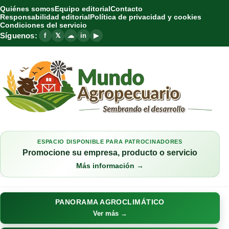
Quiénes somos
Equipo editorial
Contacto
Responsabilidad editorial
Política de privacidad y cookies
Condiciones del servicio
Síguenos:
f
𝕏
☁
in
▶
ESPACIO DISPONIBLE PARA PATROCINADORES
Promocione su empresa, producto o servicio
Más información →
PANORAMA AGROCLIMÁTICO
Ver más →