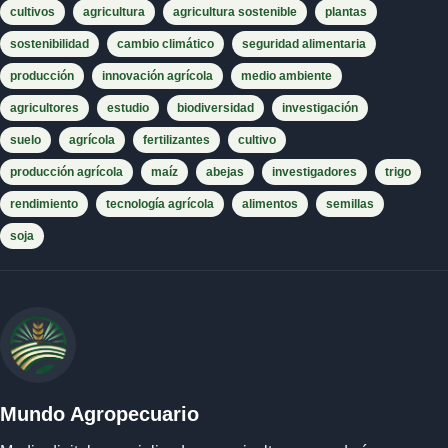
cultivos
agricultura
agricultura sostenible
plantas
sostenibilidad
cambio climático
seguridad alimentaria
producción
innovación agrícola
medio ambiente
agricultores
estudio
biodiversidad
investigación
suelo
agrícola
fertilizantes
cultivo
producción agrícola
maíz
abejas
investigadores
trigo
rendimiento
tecnología agrícola
alimentos
semillas
soja
Mundo Agropecuario