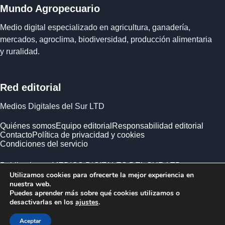
Mundo Agropecuario
Medio digital especializado en agricultura, ganadería,
mercados, agroclima, biodiversidad, producción alimentaria
y ruralidad.
Red editorial
Medios Digitales del Sur LTD
Quiénes somos
Equipo editorial
Responsabilidad editorial
Contacto
Política de privacidad y cookies
Condiciones del servicio
Publicado por MEDIOS DIGITALES DEL SUR LTD ·
Utilizamos cookies para ofrecerte la mejor experiencia en
Empresa registrada en Inglaterra y Gales.
nuestra web.
Puedes aprender más sobre qué cookies utilizamos o
desactivarlas en los
ajustes
.
Aceptar
© 2026 Mundo Agropecuario