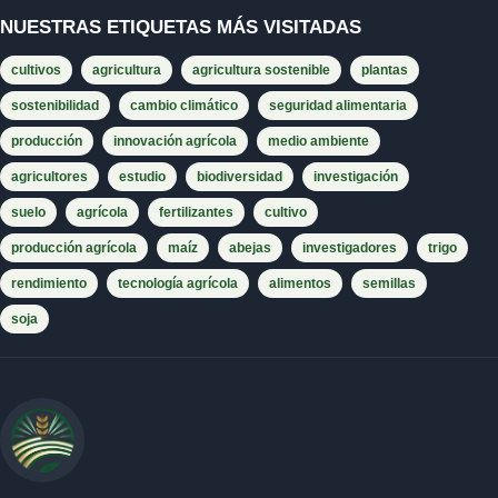
NUESTRAS ETIQUETAS MÁS VISITADAS
cultivos
agricultura
agricultura sostenible
plantas
sostenibilidad
cambio climático
seguridad alimentaria
producción
innovación agrícola
medio ambiente
agricultores
estudio
biodiversidad
investigación
suelo
agrícola
fertilizantes
cultivo
producción agrícola
maíz
abejas
investigadores
trigo
rendimiento
tecnología agrícola
alimentos
semillas
soja