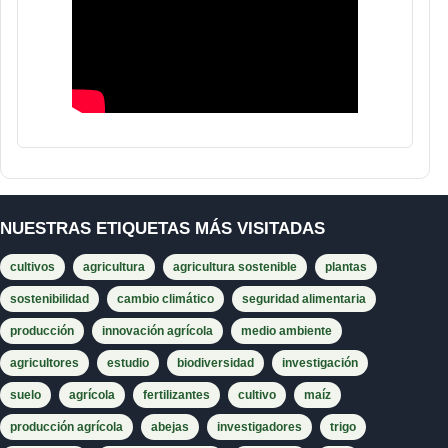
NUESTRAS ETIQUETAS MÁS VISITADAS
cultivos
agricultura
agricultura sostenible
plantas
sostenibilidad
cambio climático
seguridad alimentaria
producción
innovación agrícola
medio ambiente
agricultores
estudio
biodiversidad
investigación
suelo
agrícola
fertilizantes
cultivo
maíz
producción agrícola
abejas
investigadores
trigo