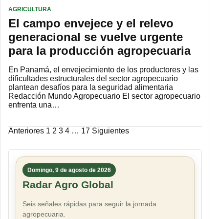
AGRICULTURA
El campo envejece y el relevo
generacional se vuelve urgente
para la producción agropecuaria
En Panamá, el envejecimiento de los productores y las
dificultades estructurales del sector agropecuario
plantean desafíos para la seguridad alimentaria
Redacción Mundo Agropecuario El sector agropecuario
enfrenta una…
Paginación
Anteriores
1
2
3
4
…
17
Siguientes
de
entradas
Domingo, 9 de agosto de 2026
Radar Agro Global
Seis señales rápidas para seguir la jornada
agropecuaria.