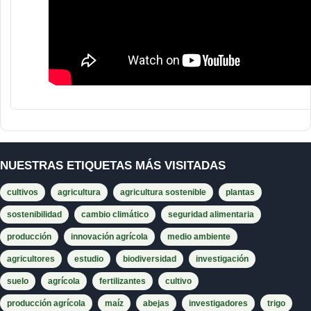
NUESTRAS ETIQUETAS MÁS VISITADAS
cultivos
agricultura
agricultura sostenible
plantas
sostenibilidad
cambio climático
seguridad alimentaria
producción
innovación agrícola
medio ambiente
agricultores
estudio
biodiversidad
investigación
suelo
agrícola
fertilizantes
cultivo
producción agrícola
maíz
abejas
investigadores
trigo