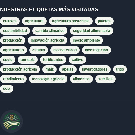
NUESTRAS ETIQUETAS MÁS VISITADAS
cultivos
agricultura
agricultura sostenible
plantas
sostenibilidad
cambio climático
seguridad alimentaria
producción
innovación agrícola
medio ambiente
agricultores
estudio
biodiversidad
investigación
suelo
agrícola
fertilizantes
cultivo
producción agrícola
maíz
abejas
investigadores
trigo
rendimiento
tecnología agrícola
alimentos
semillas
soja