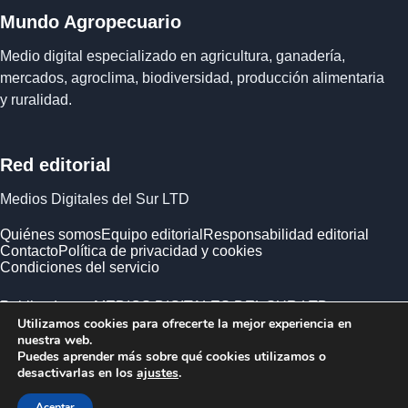
Mundo Agropecuario
Medio digital especializado en agricultura, ganadería,
mercados, agroclima, biodiversidad, producción alimentaria
y ruralidad.
Red editorial
Medios Digitales del Sur LTD
Quiénes somos
Equipo editorial
Responsabilidad editorial
Contacto
Política de privacidad y cookies
Condiciones del servicio
Publicado por MEDIOS DIGITALES DEL SUR LTD ·
Utilizamos cookies para ofrecerte la mejor experiencia en
Empresa registrada en Inglaterra y Gales.
nuestra web.
Puedes aprender más sobre qué cookies utilizamos o
desactivarlas en los
ajustes
.
Aceptar