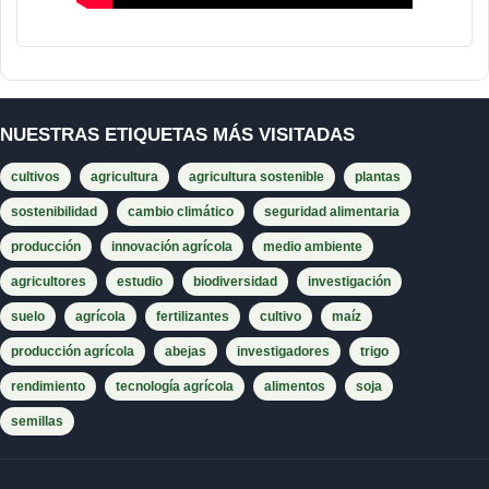
NUESTRAS ETIQUETAS MÁS VISITADAS
cultivos
agricultura
agricultura sostenible
plantas
sostenibilidad
cambio climático
seguridad alimentaria
producción
innovación agrícola
medio ambiente
agricultores
estudio
biodiversidad
investigación
suelo
agrícola
fertilizantes
cultivo
maíz
producción agrícola
abejas
investigadores
trigo
rendimiento
tecnología agrícola
alimentos
soja
semillas